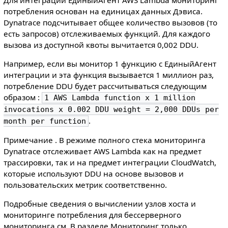
потребления основан на единицах данных Дэвиса.
Dynatrace подсчитывает общее количество вызовов (то
есть запросов) отслеживаемых функций. Для каждого
вызова из доступной квоты вычитается 0,002 DDU.
Например, если вы монитор 1 функцию с ЕдиныйАгент
интеграции и эта функция вызывается 1 миллион раз,
потребление DDU будет рассчитываться следующим
образом :
1 AWS Lambda function x 1 million
invocations x 0.002 DDU weight = 2,000 DDUs per
.
month per function
Примечание . В режиме полного стека мониторинга
Dynatrace отслеживает AWS Lambda как на предмет
трассировки, так и на предмет интеграции CloudWatch,
которые используют DDU на основе вызовов и
пользовательских метрик соответственно.
Подробные сведения о вычислении узлов хоста и
мониторинге потребления для бессерверного
мониторинга см. В разделе Мониторинг только